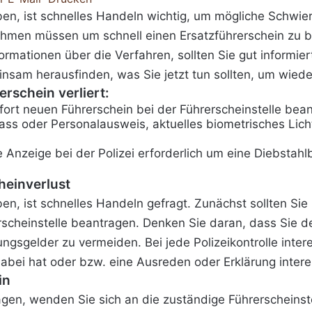
en, ist schnelles Handeln wichtig, um mögliche Schwier
nehmen müssen um schnell einen Ersatzführerschein zu 
rmationen über die Verfahren, sollten Sie gut informie
nsam herausfinden, was Sie jetzt tun sollten, um wieder
schein verliert:
fort neuen Führerschein bei der Führerscheinstelle bea
ass oder Personalausweis, aktuelles biometrisches Licht
ne Anzeige bei der Polizei erforderlich um eine Diebstah
heinverlust
ben, ist schnelles Handeln gefragt. Zunächst sollten S
rscheinstelle beantragen. Denken Sie daran, dass Sie 
sgelder zu vermeiden. Bei jede Polizeikontrolle intere
bei hat oder bzw. eine Ausreden oder Erklärung interes
in
en, wenden Sie sich an die zuständige Führerscheinstel